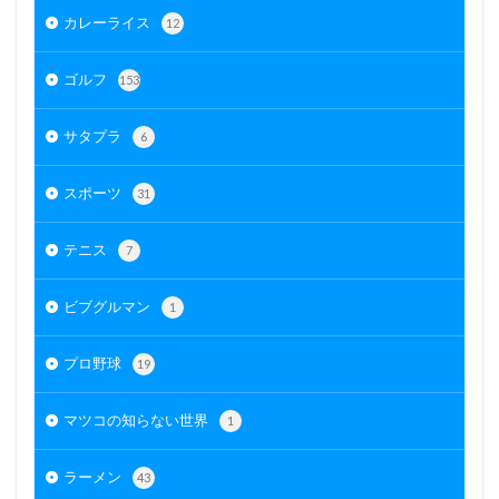
カレーライス
12
ゴルフ
153
サタプラ
6
スポーツ
31
テニス
7
ビブグルマン
1
プロ野球
19
マツコの知らない世界
1
ラーメン
43