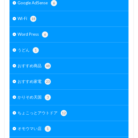
Google AdSense
6
Wi-Fi
18
Word Press
6
うどん
1
おすすめ商品
48
おすすめ家電
23
かりそめ天国
3
ちょこっとアウトドア
12
オモウマい店
1