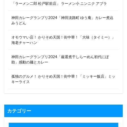
「ラーメン二郎 松戸駅前店」 ラーメン小 ニンニク アブラ
神田カレーグランプリ2024「神田淡路町 ゆう庵」カレー煮込
みうどん
オモウマい店！ かりそめ天国！街中華！「大味（タイミー）」
海老チャーハン
神田カレーグランプリ2024「厳選煮干しらーめん初代にぼ
助」感動の麺とカレー
孤独のグルメ！ かりそめ天国！街中華！「ミッキー飯店」ミッ
キーライス
カテゴリー