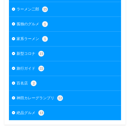
ラーメン二郎
35
孤独のグルメ
1
家系ラーメン
1
新型コロナ
15
旅行ガイド
22
百名店
2
神田カレーグランプリ
12
絶品グルメ
13