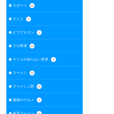
スポーツ
31
テニス
7
ビブグルマン
1
プロ野球
19
マツコの知らない世界
1
ラーメン
43
ラーメン二郎
35
孤独のグルメ
1
家系ラーメン
1