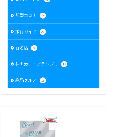
新型コロナ
15
旅行ガイド
22
百名店
2
神田カレーグランプリ
12
絶品グルメ
13