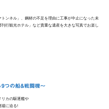
ヤトンネル」、鋼材の不足を理由に工事が中止になった未
耶刊行観光ホテル」など貴重な遺産を大きな写真でお楽し
9つの船&戦闘機〜
メリカの駆逐艦や
墟に迫る!