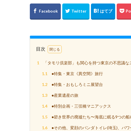
目次
1
「タモリ倶楽部」も関心を持つ東京の不思議な
1.1
●特集・東京《異空間》旅行
1.2
●特集・おもしろミニ展望台
1.3
●産業遺産の旅
1.4
●特別企画・三弦橋マニアックス
1.5
●碧き世界の廃墟たち〜海底に眠る9つの船
1.6
●その他、変顔のパンダトイレ(埼玉)、パワ