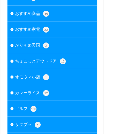
おすすめ商品
48
おすすめ家電
23
かりそめ天国
3
ちょこっとアウトドア
12
オモウマい店
1
カレーライス
12
ゴルフ
153
サタプラ
6