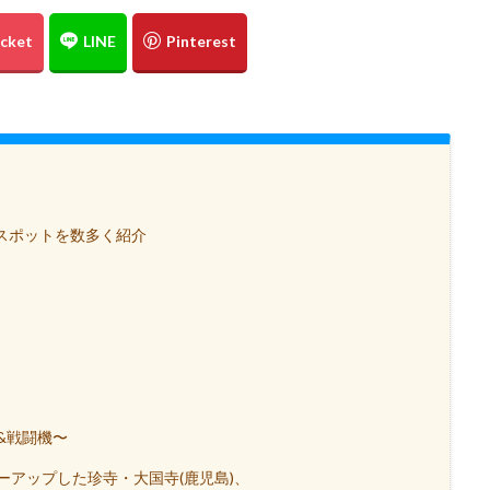
スポットを数多く紹介
&戦闘機〜
ーアップした珍寺・大国寺(鹿児島)、