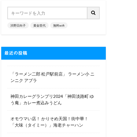
渋野日向子
黄金世代
無料wifi
最近の投稿
「ラーメン二郎 松戸駅前店」 ラーメン小 ニ
ンニク アブラ
神田カレーグランプリ2024「神田淡路町 ゆ
う庵」カレー煮込みうどん
オモウマい店！ かりそめ天国！街中華！
「大味（タイミー）」海老チャーハン