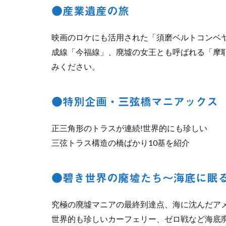
●産業遺産の旅
映画のロケにも活用された「須磨ベルトコンベ
成線「今福線」、廃墟の女王とも呼ばれる「摩
みください。
●特別企画・三弦橋マニアックス
正三角形のトラスが連続!世界的にも珍しい
三弦トラス構造の橋ばかり10基を紹介
●碧き世界の廃墟たち〜海底に眠る
究極の廃墟マニアの最終到達点、海に沈んだア
世界的も珍しいカーフェリー、ゼロ戦など海底廃