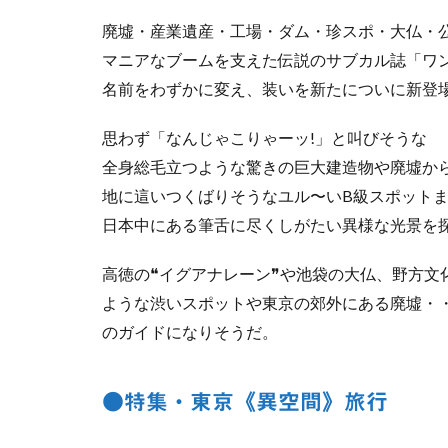
廃墟・産業遺産・工場・ダム・珍スポ・大仏・
マニアなブームを支えた伝説のサブカル誌「ワン
名前をわずかに変え、装いを新たについに新登場
思わず「なんじゃこりゃーッ!」と叫びそうな
全身総毛立つような驚きの巨大建造物や廃墟か
地に這いつくばりそうなユル〜いB級スポット
日本中にある筆舌に尽くしがたい異様な光景を探
高徳の❝イグアナレーン❞や池袋の大仏、野方文
ような渋いスポットや東京の郊外にある廃墟・
のガイドになりそうだ。
●特集・東京《異空間》旅行