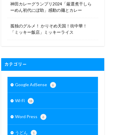
神田カレーグランプリ2024「厳選煮干しら
ーめん初代にぼ助」感動の麺とカレー
孤独のグルメ！ かりそめ天国！街中華！
「ミッキー飯店」ミッキーライス
カテゴリー
Google AdSense
6
Wi-Fi
18
Word Press
6
うどん
1