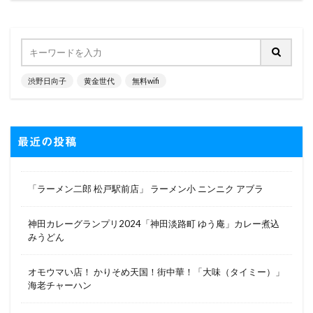
渋野日向子
黄金世代
無料wifi
最近の投稿
「ラーメン二郎 松戸駅前店」 ラーメン小 ニンニク アブラ
神田カレーグランプリ2024「神田淡路町 ゆう庵」カレー煮込
みうどん
オモウマい店！ かりそめ天国！街中華！「大味（タイミー）」
海老チャーハン