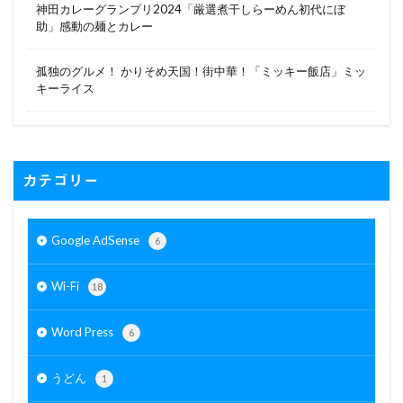
神田カレーグランプリ2024「厳選煮干しらーめん初代にぼ
助」感動の麺とカレー
孤独のグルメ！ かりそめ天国！街中華！「ミッキー飯店」ミッ
キーライス
カテゴリー
Google AdSense
6
Wi-Fi
18
Word Press
6
うどん
1