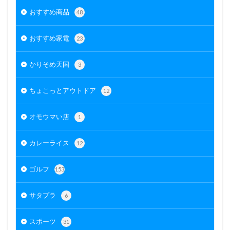
おすすめ商品
48
おすすめ家電
23
かりそめ天国
3
ちょこっとアウトドア
12
オモウマい店
1
カレーライス
12
ゴルフ
153
サタプラ
6
スポーツ
31