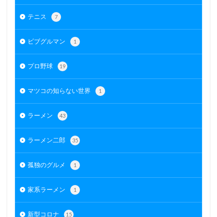
テニス
7
ビブグルマン
1
プロ野球
19
マツコの知らない世界
1
ラーメン
43
ラーメン二郎
35
孤独のグルメ
1
家系ラーメン
1
新型コロナ
15