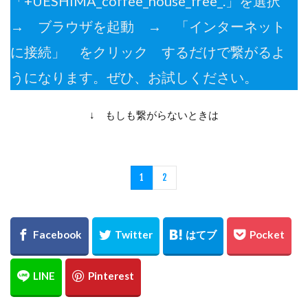
「+UESHIMA_coffee_house_free_.」を選択
→ ブラウザを起動 → 「インターネット
に接続」 をクリック するだけで繋がるよ
うになります。ぜひ、お試しください。
↓ もしも繋がらないときは
1
2