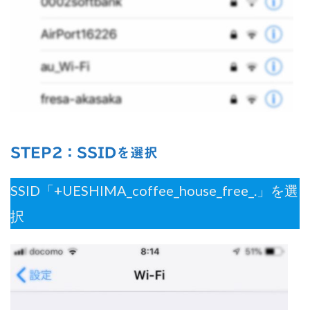
STEP2：SSID
を選択
SSID「+UESHIMA_coffee_house_free_.」を選
択