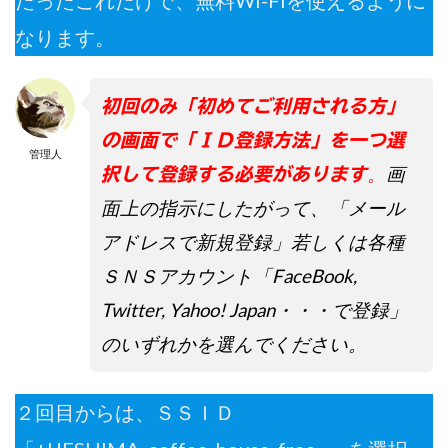
たったこれだけで、無料Wi-Fiを使えるように
なります。
初回のみ「初めてご利用される方」
の画面で「ＩＤ登録方法」を一つ選
管理人
。
画
択して登録する必要があります
面上の指示にしたがって、「メール
アドレスで新規登録」若しくは各種
ＳＮＳアカウント「FaceBook,
Twitter, Yahoo! Japan・・・で登録」
のいずれかを選んでください。
２回目からは、ＳＳＩＤ