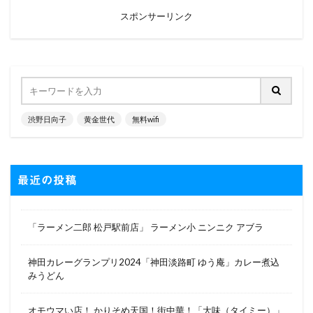
スポンサーリンク
渋野日向子
黄金世代
無料wifi
最近の投稿
「ラーメン二郎 松戸駅前店」 ラーメン小 ニンニク アブラ
神田カレーグランプリ2024「神田淡路町 ゆう庵」カレー煮込
みうどん
オモウマい店！ かりそめ天国！街中華！「大味（タイミー）」