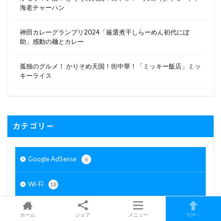
海老チャーハン
神田カレーグランプリ2024「厳選煮干しらーめん初代にぼ
助」感動の麺とカレー
孤独のグルメ！ かりそめ天国！街中華！「ミッキー飯店」ミッ
キーライス
カテゴリー
Google AdSense
6
Wi-Fi
18
Word Press
6
ホーム
シェア
メニュー
TOPへ