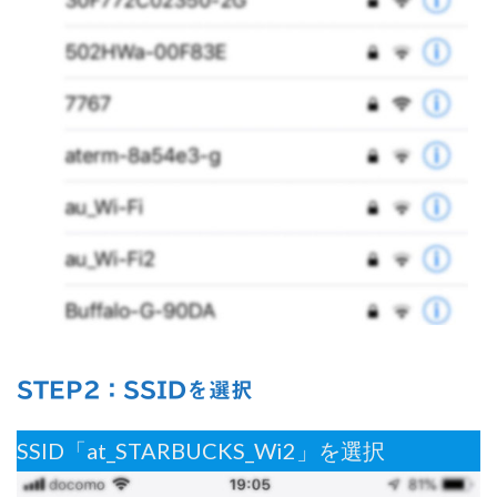
STEP2：SSID
を選択
SSID「at_STARBUCKS_Wi2」を選択