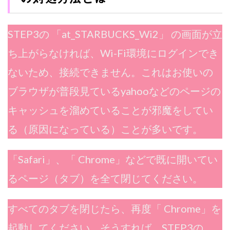
STEP3の 「at_STARBUCKS_Wi2」 の画面が立
ち上がらなければ、Wi-Fi環境にログインでき
ないため、接続できません。これはお使いの
ブラウザが普段見ているyahooなどのページの
キャッシュを溜めていることが邪魔をしてい
る（原因になっている）ことが多いです。
「Safari」、「 Chrome」などで既に開いてい
るページ（タブ）を全て閉じてください。
すべてのタブを閉じたら、再度「 Chrome」を
起動してください。そうすれば、STEP3の