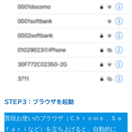
STEP3：ブラウザを起動
普段お使いのブラウザ（Ｃｈｒｏｍｅ，Ｓａ
ｆａｒｉなど）を立ち上げると、自動的に