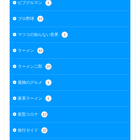
ビブグルマン
1
プロ野球
19
マツコの知らない世界
1
ラーメン
43
ラーメン二郎
35
孤独のグルメ
1
家系ラーメン
1
新型コロナ
15
旅行ガイド
22