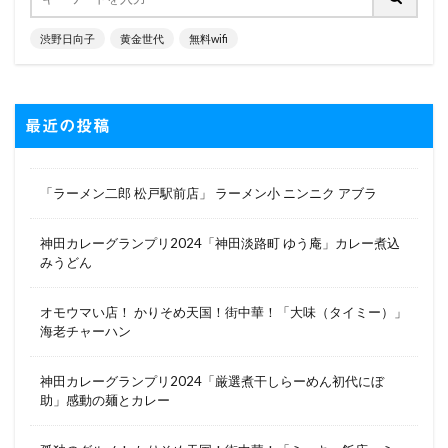
渋野日向子
黄金世代
無料wifi
最近の投稿
「ラーメン二郎 松戸駅前店」 ラーメン小 ニンニク アブラ
神田カレーグランプリ2024「神田淡路町 ゆう庵」カレー煮込
みうどん
オモウマい店！ かりそめ天国！街中華！「大味（タイミー）」
海老チャーハン
神田カレーグランプリ2024「厳選煮干しらーめん初代にぼ
助」感動の麺とカレー