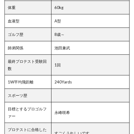
体重
60kg
血液型
A型
ゴルフ歴
8歳～
師弟関係
池田兼武
最終プロテスト受験回
1回
数
1W平均飛距離
240Yards
スポーツ歴
目標とするプロゴルフ
永峰咲希
ァー
プロテストに合格した
すごくうれしいです。