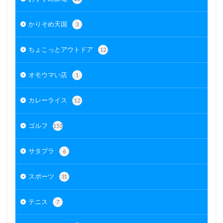
かりそめ天国
3
ちょこっとアウトドア
12
オモウマい店
1
カレーライス
12
ゴルフ
153
サタプラ
6
スポーツ
31
テニス
7