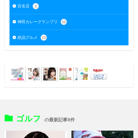
百名店
2
神田カレーグランプリ
12
絶品グルメ
13
ゴルフ
の最新記事8件