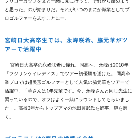
プリコーカップを父と一緒に見に行って、それから始めよう
と思った」のが始まりだ。それがいつのまにか職業としてプ
ロゴルファーを志すことにー。
宮崎日大高卒生では、永峰咲希、脇元華がツ
アーで活躍中
宮崎日大高卒の永峰咲希に憧れ、同高へ。 永峰は2018年
「フジサンケイレディス」でツアー初優勝を遂げた。 同高卒
業プロでは超美形ゴルファーとして人気の脇元華もツアーで
活躍中。「華さんは1年先輩です。今、永峰さんと同じ先生に
習っているので、オフはよく一緒にラウンドしてもらいまし
た」。高校3年からトップアマの池田兼武氏を師事、腕を磨
く。