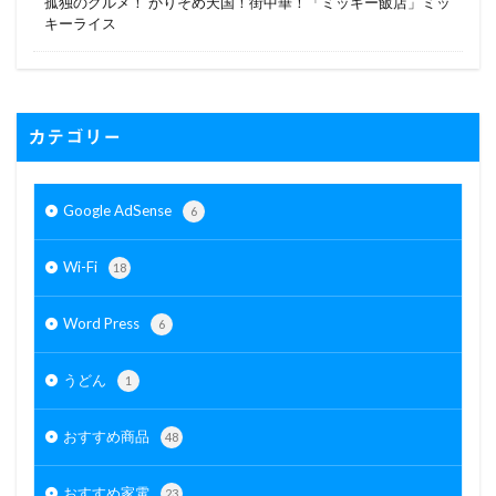
孤独のグルメ！ かりそめ天国！街中華！「ミッキー飯店」ミッ
キーライス
カテゴリー
Google AdSense
6
Wi-Fi
18
Word Press
6
うどん
1
おすすめ商品
48
おすすめ家電
23