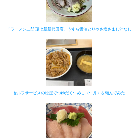
「ラーメン二郎 環七新新代田店」うすら醤油とりやさ塩さまし汁なし
セルフサービスの松屋でつゆだく牛めし（牛丼）を頼んでみた