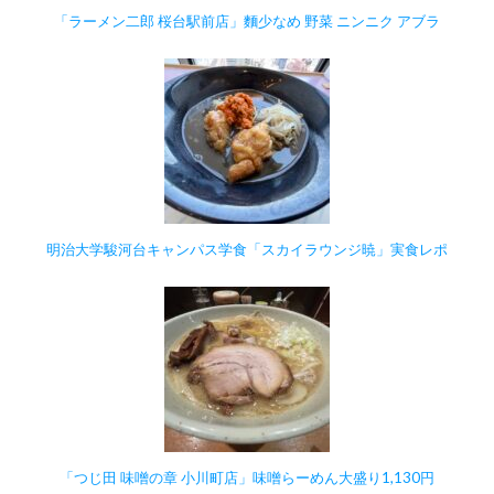
「ラーメン二郎 桜台駅前店」麵少なめ 野菜 ニンニク アブラ
明治大学駿河台キャンパス学食「スカイラウンジ暁」実食レポ
「つじ田 味噌の章 小川町店」味噌らーめん大盛り1,130円