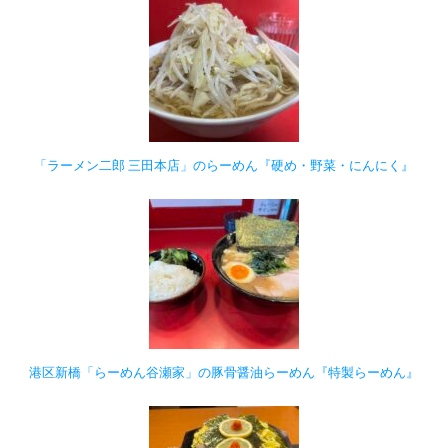
「ラーメン二郎 三田本店」のらーめん『硬め・野菜・にんにく』
港区新橋「らーめん谷瀬家」の豚骨醤油らーめん『特製らーめん』