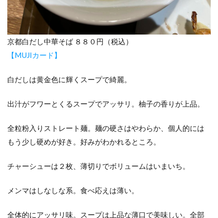
京都白だし中華そば ８８０円（税込）
【MUJIカード】
白だしは黄金色に輝くスープで綺麗。
出汁がフワーとくるスープでアッサリ。柚子の香りが上品。
全粒粉入りストレート麺。麺の硬さはやわらか、個人的には
もう少し硬めが好き。好みがわかれるところ。
チャーシューは２枚、薄切りでボリュームはいまいち。
メンマはしなしな系。食べ応えは薄い。
全体的にアッサリ味。スープは上品な薄口で美味しい。全部