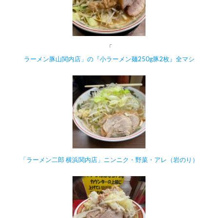
「
ラーメン豚山関内店」の『小ラーメン麺250g豚2枚』全マシ
「ラーメン二郎 横浜関内店」ニンニク・野菜・アレ（岩のり）