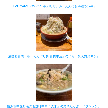
「KITCHEN JO’S CIAL桜木町店」の『大人のお子様ランチ』
港区西新橋「らーめんバリ男 新橋本店」の『らーめん野菜マシ』
横浜市中区野毛の老舗町中華「大来」の野菜たっぷり『タンメン』