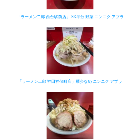
「ラーメン二郎 西台駅前店」 SK半分 野菜 ニンニク アブラ
「ラーメン二郎 神田神保町店」麺少なめ ニンニク アブラ