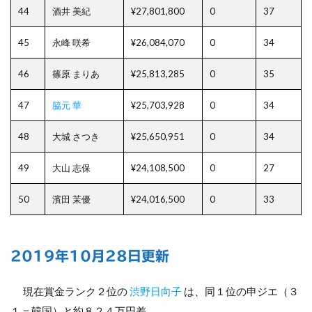
44
酒井 美紀
¥27,801,800
0
37
45
永峰 咲希
¥26,084,070
0
34
46
篠原 まりあ
¥25,813,285
0
35
47
脇元 華
¥25,703,928
0
34
48
大城 さつき
¥25,650,951
0
34
49
大山 志保
¥24,108,500
0
27
50
濱田 茉優
¥24,016,500
0
33
2019年10月28日更新
現在賞金ランク２位の
渋野日向子
は、同１位の申ジエ（３
１＝韓国）と約８２４万円差。