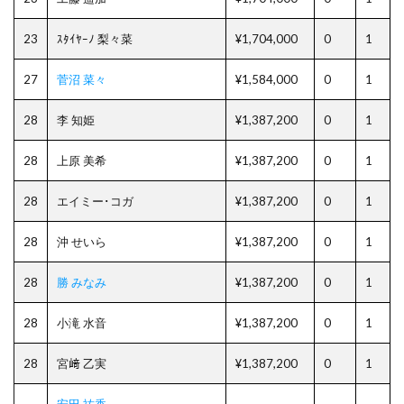
23
ｽﾀｲﾔｰﾉ 梨々菜
¥1,704,000
0
1
27
菅沼 菜々
¥1,584,000
0
1
28
李 知姫
¥1,387,200
0
1
28
上原 美希
¥1,387,200
0
1
28
エイミー･コガ
¥1,387,200
0
1
28
沖 せいら
¥1,387,200
0
1
28
勝 みなみ
¥1,387,200
0
1
28
小滝 水音
¥1,387,200
0
1
28
宮﨑 乙実
¥1,387,200
0
1
安田 祐香