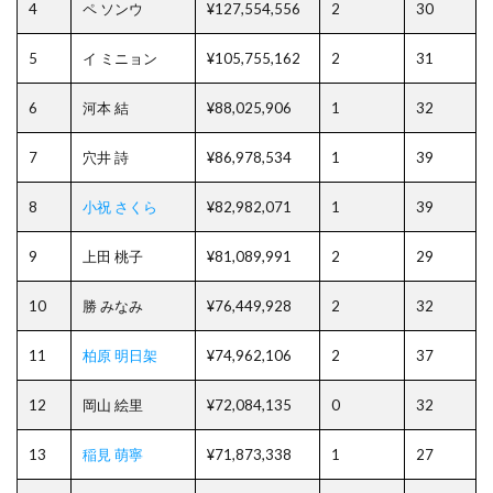
4
ペ ソンウ
¥127,554,556
2
30
5
イ ミニョン
¥105,755,162
2
31
6
河本 結
¥88,025,906
1
32
7
穴井 詩
¥86,978,534
1
39
8
小祝 さくら
¥82,982,071
1
39
9
上田 桃子
¥81,089,991
2
29
10
勝 みなみ
¥76,449,928
2
32
11
柏原 明日架
¥74,962,106
2
37
12
岡山 絵里
¥72,084,135
0
32
13
稲見 萌寧
¥71,873,338
1
27