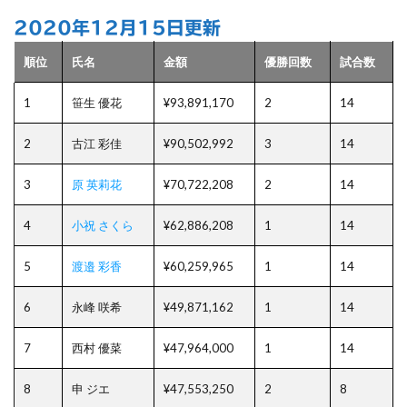
2020年12月15日更新
順位
氏名
金額
優勝回数
試合数
1
笹生 優花
¥93,891,170
2
14
2
古江 彩佳
¥90,502,992
3
14
3
原 英莉花
¥70,722,208
2
14
4
小祝 さくら
¥62,886,208
1
14
5
渡邉 彩香
¥60,259,965
1
14
6
永峰 咲希
¥49,871,162
1
14
7
西村 優菜
¥47,964,000
1
14
8
申 ジエ
¥47,553,250
2
8