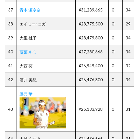
37
青木 瀬令奈
¥31,239,665
0
34
38
エイミー･コガ
¥28,775,500
0
29
39
大里 桃子
¥28,479,800
0
34
40
葭葉 ルミ
¥27,280,666
0
34
41
大西 葵
¥26,949,400
0
32
42
酒井 美紀
¥26,476,800
0
34
脇元 華
43
¥25,133,928
0
31
44
大城 さつき
¥24,436,666
0
31