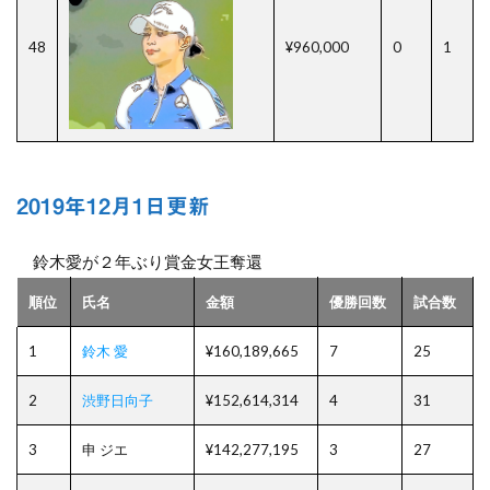
48
¥960,000
0
1
2019年12月1日更新
鈴木愛が２年ぶり賞金女王奪還
順位
氏名
金額
優勝回数
試合数
1
鈴木 愛
¥160,189,665
7
25
2
渋野日向子
¥152,614,314
4
31
3
申 ジエ
¥142,277,195
3
27