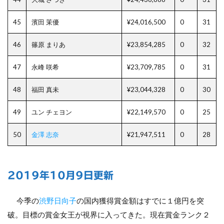
45
濱田 茉優
¥24,016,500
0
31
46
篠原 まりあ
¥23,854,285
0
32
47
永峰 咲希
¥23,709,785
0
31
48
福田 真未
¥23,044,328
0
30
49
ユン チェヨン
¥22,149,570
0
25
50
金澤 志奈
¥21,947,511
0
28
2019年10月9日更新
今季の
渋野日向子
の国内獲得賞金額はすでに１億円を突
破。目標の賞金女王が視界に入ってきた。現在賞金ランク２