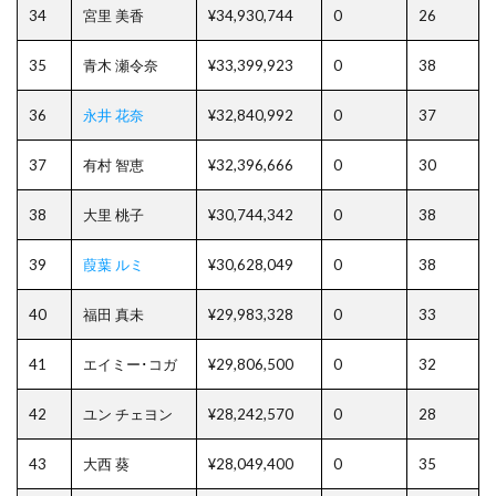
34
宮里 美香
¥34,930,744
0
26
35
青木 瀬令奈
¥33,399,923
0
38
36
永井 花奈
¥32,840,992
0
37
37
有村 智恵
¥32,396,666
0
30
38
大里 桃子
¥30,744,342
0
38
39
葭葉 ルミ
¥30,628,049
0
38
40
福田 真未
¥29,983,328
0
33
41
エイミー･コガ
¥29,806,500
0
32
42
ユン チェヨン
¥28,242,570
0
28
43
大西 葵
¥28,049,400
0
35