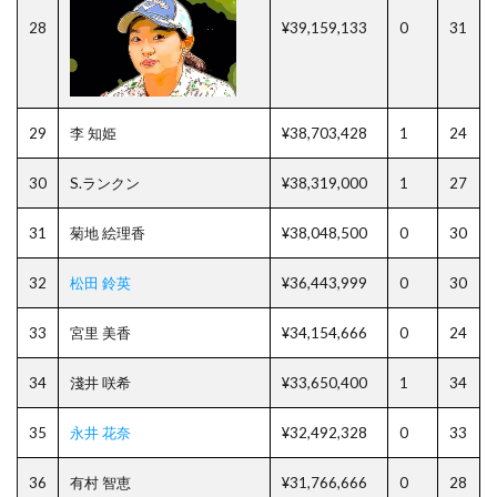
28
¥39,159,133
0
31
29
李 知姫
¥38,703,428
1
24
30
S.ランクン
¥38,319,000
1
27
31
菊地 絵理香
¥38,048,500
0
30
32
松田 鈴英
¥36,443,999
0
30
33
宮里 美香
¥34,154,666
0
24
34
淺井 咲希
¥33,650,400
1
34
35
永井 花奈
¥32,492,328
0
33
36
有村 智恵
¥31,766,666
0
28