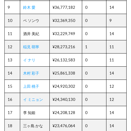
9
鈴木 愛
¥36,777,182
0
14
10
ペ ソンウ
¥32,369,350
0
9
11
酒井 美紀
¥32,229,749
0
14
12
稲見 萌寧
¥28,273,216
1
11
13
イ ナリ
¥26,132,583
0
11
14
木村 彩子
¥25,861,338
0
14
15
上田 桃子
¥24,920,302
0
12
16
イ ミニョン
¥24,340,130
0
12
17
李 知姫
¥24,208,128
0
14
18
三ヶ島 かな
¥23,476,064
0
14