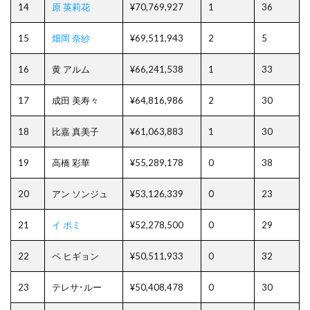
14
原 英莉花
¥70,769,927
1
36
15
畑岡 奈紗
¥69,511,943
2
5
16
黄 アルム
¥66,241,538
1
33
17
成田 美寿々
¥64,816,986
2
30
18
比嘉 真美子
¥61,063,883
1
30
19
高橋 彩華
¥55,289,178
0
38
20
アン ソンジュ
¥53,126,339
0
23
21
イ ボミ
¥52,278,500
0
29
22
ペ ヒギョン
¥50,511,933
0
32
23
テレサ･ルー
¥50,408,478
0
30