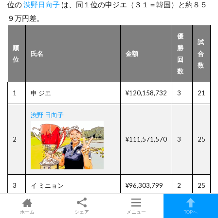
位の
渋野日向子
は、同１位の申ジエ（３１＝韓国）と約８５
９万円差。
優
試
順
勝
氏名
金額
合
位
回
数
数
1
申 ジエ
¥120,158,732
3
21
渋野 日向子
2
¥111,571,570
3
25
3
イ ミニョン
¥96,303,799
2
25
4
鈴木 愛
¥87,485,165
4
19
ホーム
シェア
メニュー
TOPへ