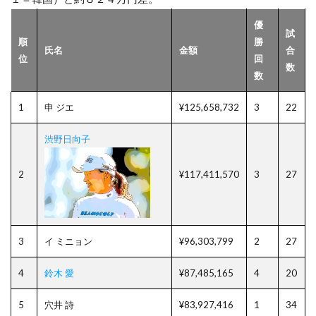
優
試
順
勝
氏名
金額
合
位
回
数
数
1
申 ジエ
¥125,658,732
3
22
渋野日向子
2
¥117,411,570
3
27
3
イ ミニョン
¥96,303,799
2
27
4
鈴木 愛
¥87,485,165
4
20
5
穴井 詩
¥83,927,416
1
34