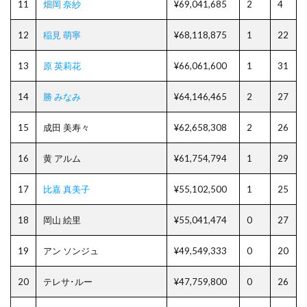
11
畑岡 奈紗
¥69,041,685
2
4
12
稲見 萌寧
¥68,118,875
1
22
13
原 英莉花
¥66,061,600
1
31
14
勝 みなみ
¥64,146,465
2
27
15
成田 美寿々
¥62,658,308
2
26
16
黄 アルム
¥61,754,794
1
29
17
比嘉 真美子
¥55,102,500
1
25
18
岡山 絵里
¥55,041,474
0
27
19
アン ソンジュ
¥49,549,333
0
20
20
テレサ･ルー
¥47,759,800
0
26