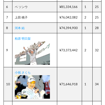
6
ペ ソンウ
¥81,334,166
1
25
7
上田 桃子
¥76,042,082
2
25
8
河本 結
¥74,394,900
1
28
柏原 明日架
9
¥73,373,442
2
32
小祝 さくら
10
¥71,646,918
1
34