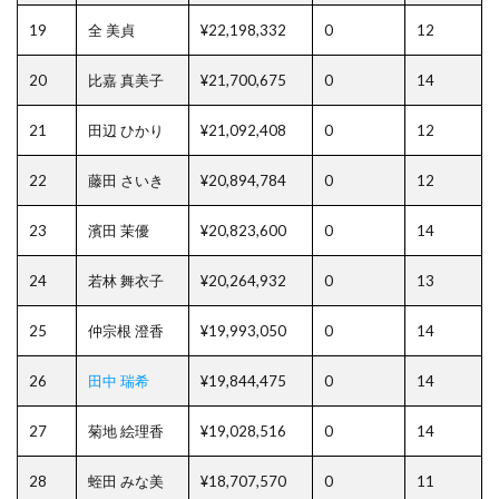
19
全 美貞
¥22,198,332
0
12
20
比嘉 真美子
¥21,700,675
0
14
21
田辺 ひかり
¥21,092,408
0
12
22
藤田 さいき
¥20,894,784
0
12
23
濱田 茉優
¥20,823,600
0
14
24
若林 舞衣子
¥20,264,932
0
13
25
仲宗根 澄香
¥19,993,050
0
14
26
田中 瑞希
¥19,844,475
0
14
27
菊地 絵理香
¥19,028,516
0
14
28
蛭田 みな美
¥18,707,570
0
11