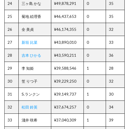
24
三ヶ島 かな
¥49,878,291
0
35
25
菊地 絵理香
¥46,437,653
0
35
26
全 美貞
¥46,174,355
0
32
27
新垣 比菜
¥43,890,010
0
33
28
吉本 ひかる
¥43,590,211
0
36
29
李 知姫
¥39,588,546
1
28
30
笠 りつ子
¥39,229,250
0
32
31
S.ランクン
¥39,149,737
1
30
32
松田 鈴英
¥37,674,257
0
34
33
淺井 咲希
¥37,040,309
1
39